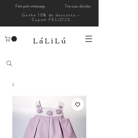
Fale pelo whatsapp
Tire suas dúvidas
Ganhe 10% de desconto -
Cupom FELIZ123
LáLiLú