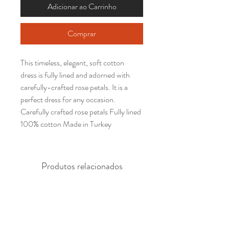
Adicionar ao Carrinho
Comprar
This timeless, elegant, soft cotton 
dress is fully lined and adorned with 
carefully-crafted rose petals. It is a 
perfect dress for any occasion. 
Carefully crafted rose petals Fully lined 
100% cotton Made in Turkey
Produtos relacionados