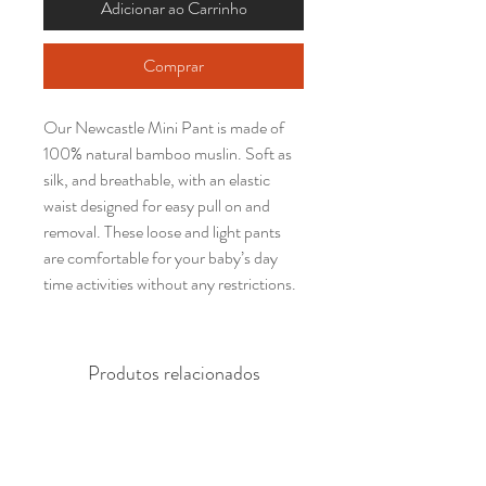
Adicionar ao Carrinho
Comprar
Our Newcastle Mini Pant is made of 
100% natural bamboo muslin. Soft as 
silk, and breathable, with an elastic 
waist designed for easy pull on and 
removal. These loose and light pants 
are comfortable for your baby’s day 
time activities without any restrictions.
Produtos relacionados