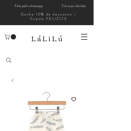
Fale pelo whatsapp
Tire suas dúvidas
Ganhe 10% de desconto -
Cupom FELIZ123
LáLiLú