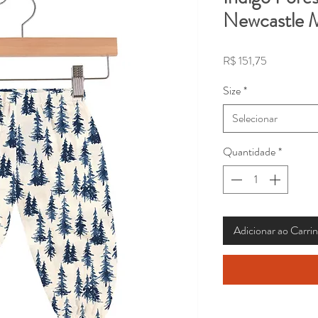
Newcastle M
Preço
R$ 151,75
Size
*
Selecionar
Quantidade
*
Adicionar ao Carri