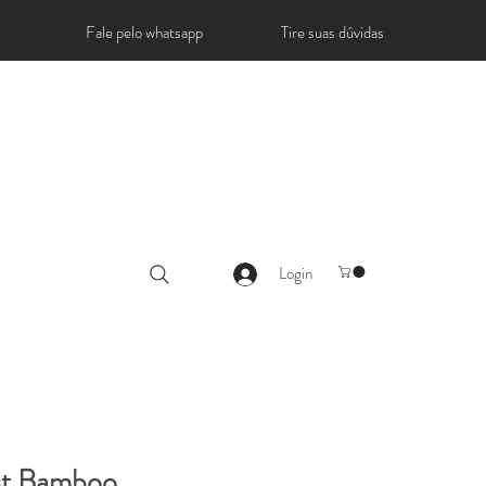
Fale pelo whatsapp
Tire suas dúvidas
Login
st Bamboo