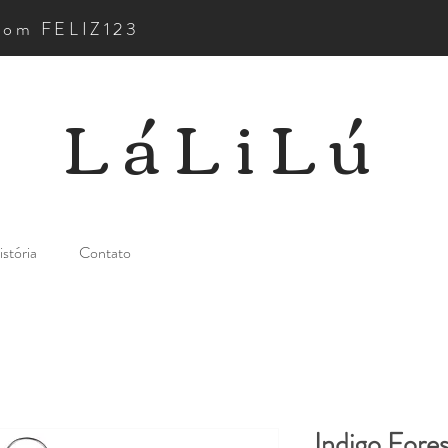
pom FELIZ123
LáLiLú
stória
Contato
Indigo Fore