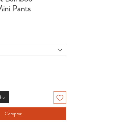
ini Pants
nho
Comprar