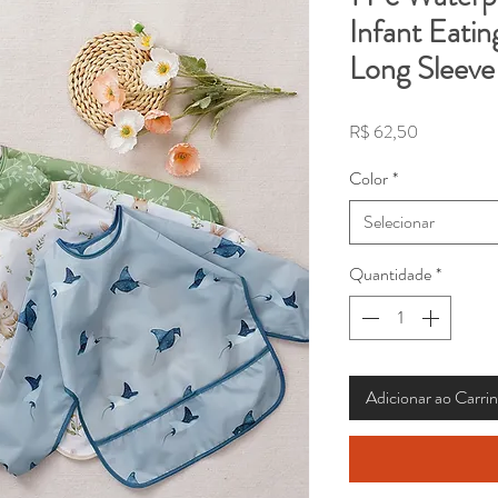
Infant Eati
Long Sleeve
Preço
R$ 62,50
Color
*
Selecionar
Quantidade
*
Adicionar ao Carri