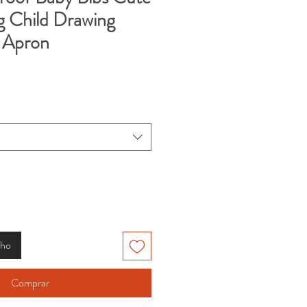
ng Child Drawing
 Apron
nho
Comprar