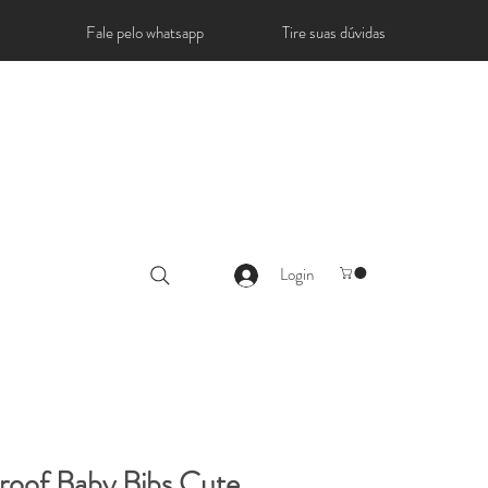
Fale pelo whatsapp
Tire suas dúvidas
Login
roof Baby Bibs Cute