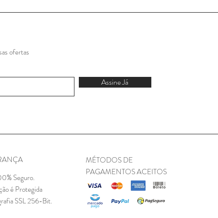
as ofertas
Assine Já
RANÇA
MÉTODOS DE
PAGAMENTOS ACEITOS
00% Seguro.
ção é Protegida
rafia SSL 256-Bit.