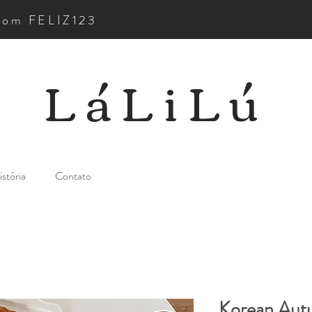
pom FELIZ123
LáLiLú
stória
Contato
Korean Aut