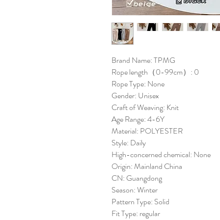
Brand Name: TPMG
Rope length（0-99cm）: 0
Rope Type: None
Gender: Unisex
Craft of Weaving: Knit
Age Range: 4-6Y
Material: POLYESTER
Style: Daily
High-concerned chemical: None
Origin: Mainland China
CN: Guangdong
Season: Winter
Pattern Type: Solid
Fit Type: regular