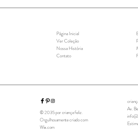
Página Inicial
E
Ver Coleção
P
Nossa História
Contato
crian
Av. B
© 2035 por criança feliz.
info@
Orgulhosamente criado com
Estima
Wix.com