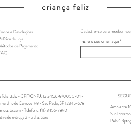
criança feliz
Cadastre-se para receber noss
nvios e Devoluções
olítica da Loja
Insira o seu email aqui
Métodos de Pagamento
FAQ
SEGU
ça feliz Ltda. - CPF/CNPJ: 12.345.678/0000-01 -
ernardino de Campos, 98 - São Paulo, SP 12345-678
Ambiente 1
meusite.com
- Telefone: (11) 3456-7890
Sua Informa
tiva de entrega 2 - 5 dias úteis
Pela Criptog