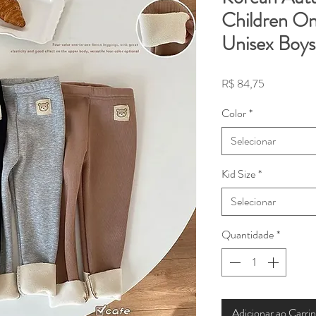
Children On
Unisex Boys
Preço
R$ 84,75
Color
*
Selecionar
Kid Size
*
Selecionar
Quantidade
*
Adicionar ao Carri