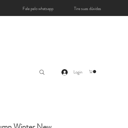
Fale pelo whatsapp
Tire suas dúvidas
Login
umn Winter New