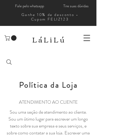
Fale pelo whatsapp
Tire suas dúvidas
Ganhe 10% de desconto -
Cupom FELIZ123
LáLiLú
Política da Loja
ATENDIMENTO AO CLIENTE
Sou uma seção de atendimento ao cliente.
Sou um ótimo lugar para escrever um longo
texto sobre sua empresa e seus serviços, e
sobre como contatar a sua loja. Escrever uma