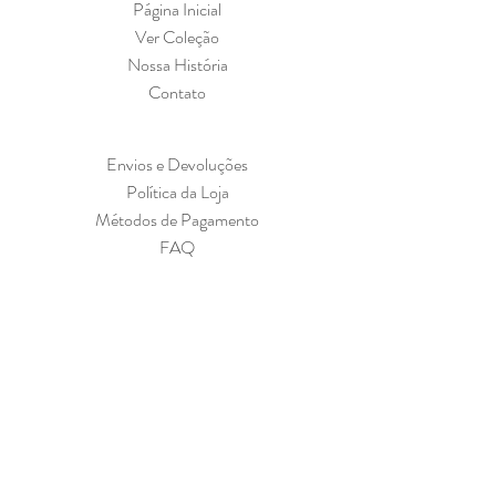
Página Inicial
Ver Coleção
Nossa História
Contato
Envios e Devoluções
Política da Loja
Métodos de Pagamento
FAQ
Cadastre-se para receber nossas ofertas
Insira o seu email aqui
Assine Já